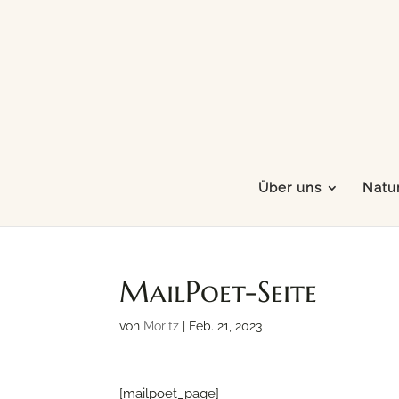
Über uns
Natur
MailPoet-Seite
von
Moritz
|
Feb. 21, 2023
[mailpoet_page]