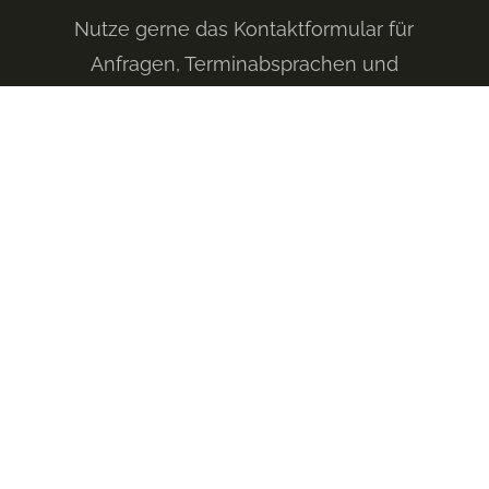
Nutze gerne das Kontaktformular für
Anfragen, Terminabsprachen und
Anmeldungen. Wir freuen uns, mit dir in
Kontakt zu treten und werden uns zeitnah
zurückmelden.