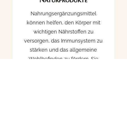
Naturprodukte
Nahrungsergänzungsmittel
können helfen, den Körper mit
wichtigen Nährstoffen zu
versorgen, das Immunsystem zu
stärken und das allgemeine
Wohlbefinden zu fördern. Sie
ergänzen die Ernährung,
unterstützen Verdauung,
Energiehaushalt und können
das Risiko chronischer
Erkrankungen verringern.
DETAILS ANSEHEN