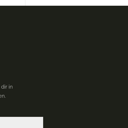
ir in
en.