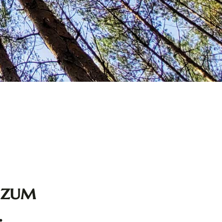
 zum
.